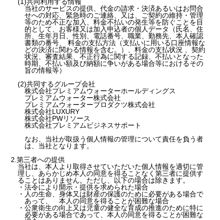
(1)共同利用する情報
当社のサービスの提供、代金の請求・決済あるいはお問合
せへの対応、緊急時のご連絡、又は、ご契約の維持・管理
等のため不正な加入、料金不払いの発生等を防ぐことを目
的として、お客様又は加入申込者の個人データ（氏名、住
所、生年月日、性別、電話番号、職業、勤務先、本人確認
書類の番号、 料金の支払方法（支払いに用いる口座情報な
どの決済に関わる情報を含む。）、料金の支払状況 、契約
状況、審査結果、不正行為に関する記録、不払いとなった
時期、不払い額及び納額に争いがある場合等におけるその
旨の情報等）
(2)共同するグループ会社
株式会社プレミアムウォーターホールディングス
プレミアムウォーター株式会社
プレミアムウォータープロダクツ株式会社
株式会社LUXURY
株式会社PWリソース
株式会社プレミアムビジネスサポート
なお、当社が取扱う個人情報の管理について責任を負う者
は、当社となります。
2.第三者への提供
当社は、本人より取得させていただいた個人情報を適切に管
理し、あらかじめ本人の同意を得ることなく第三者に提供す
ることはありません。ただし、以下の場合は除きます。
・法令により開示・提供を求められた場合
・人の生命、身体又は財産の保護のために必要がある場合で
あって、 本人の同意を得ることが困難な場合
・公衆衛生の向上又は児童の健全な育成の推進のために特に
必要がある場合であって、本人の同意を得ることが困難な