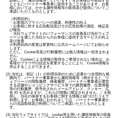
総称して「属性情報等」といいます）をお客様から取得する
とともにパートナー事業者に提供することがあります。お客
様においては、かかる属性情報等の取得及び提供についてご
承諾いただくものとします。
［利用目的］
・お客様のプライバシーの保護、利便性の向上
・お客様に対する広告配信及びその広告効果の測定、検証及
び報告
・当社ウェブサイトのパフォーマンスの改善及び当社ウェブ
ページを通じた当社からのお客様に提供するサービスの向上
及び改善
※利用目的の変更は変更時に公式ホームページにてお知らせ
します。
ただし、Cookie等及び行動履歴には個人情報は一切含まれま
せん。
なお、Cookieによる情報の取得をご希望されない場合は、お
客様がブラウザの設定を変更することにより、Cookie情報を
停止することができます。
(2) 当社は、前記（1）の利用目的のために必要かつ合理的な範
囲内で、パートナー事業者から属性情報等（例示すると、ウ
ェブページの閲覧履歴、検索履歴、パートナー事業者が運営
する店舗やショッピングサービス等での購買履歴、位置情報
等の行動履歴、暗号化されたメールアドレス、クッキー、広
告 ID を含みますが、これらの情報に限定されません。）を取
得し、当社の保有するお客様に関する情報と紐づけたうえで
利用します。お客様におかれましては、パートナー事業者か
らの当該取得及び利用についてご承諾いただくものとしま
す。
(3) 当社ウェブサイトでは、cookie等を用いた属性情報等の収集