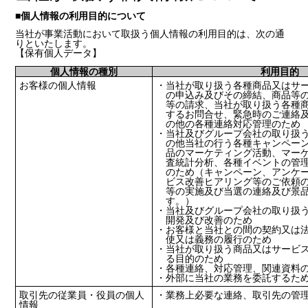
■個人情報の利用目的について
当社が事業活動において取扱う個人情報の利用目的は、次の通
りといたします。
【保有個人データ】
個人情報の種別
利用目的
お客様の個人情報
・当社が取り扱う各種商品又はサ
の申込み及びその締結、商品等
等の請求、当社が取り扱う各種
するお問合せ、緊急時のご連絡
の他の各種連絡対応管理のため
・当社及びグループ会社の取り扱
の他当社の行う各種キャンペー
品のマーケティング活動、マー
査統計分析、各種イベントの管
のため（キャンペーン、アンケ
ビス改善ヒアリング等のご依頼
等の実施及び当選の連絡及び景
す。）
・当社及びグループ会社の取り扱
開発及び改善のため
・お客様と当社との間の契約又は
使又は義務の履行のため
・当社が取り扱う商品又はサービ
る目的のため
・各種連絡、対応管理、関連資料
・外部に当社の業務を委託するた
取引先の従業員・役員の個人
・業務上必要な連絡、取引先の管
情報