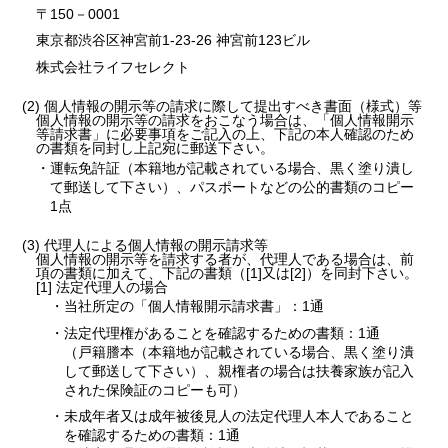
〒150－0001
東京都渋谷区神宮前1-23-26 神宮前123ビル
株式会社ライフセレクト
(2) 個人情報の開示等の請求に際して提出すべき書面（様式）等
個人情報の開示等の請求をおこなう場合は、「個人情報開示
等請求書」に必要事項をご記入の上、下記の本人確認のため
の書類を同封し上記宛に郵送下さい。
・運転免許証（本籍地が記載されている場合、黒く塗り潰し
て郵送して下さい）、パスポートなどの公的書類のコピー
1点
(3) 代理人による個人情報の開示請求等
個人情報の開示等を請求する者が、代理人である場合は、前
項の書類に加えて、下記の書類（[1]又は[2]）を同封下さい。
[1] 法定代理人の場合
・当社所定の「個人情報開示請求書」：1通
・法定代理権があることを確認するための書類：1通
（戸籍謄本（本籍地が記載されている場合、黒く塗り潰
して郵送して下さい）、親権者の場合は扶養家族が記入
された保険証のコピーも可）
・未成年者又は成年被後見人の法定代理人本人であること
を確認するための書類：1通