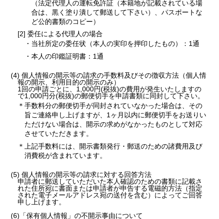
（法定代理人の運転免許証（本籍地が記載されている場
合は、黒く塗り潰して郵送して下さい）、パスポートな
ど公的書類のコピー）
[2] 委任による代理人の場合
・当社所定の委任状（本人の実印を押印したもの）：1通
・本人の印鑑証明書：1通
(4) 個人情報の開示等の請求の手数料及びその徴収方法（個人情
報の開示、利用目的の開示のみ）
1回の申請ごとに、1,000円(税抜)の費用が発生いたしますの
で1,000円分(税抜)の郵便切手を申請書類に同封して下さい。
＊手数料分の郵便切手が同封されていなかった場合は、その
旨ご連絡申し上げますが、1ヶ月以内に郵便切手をお送りい
ただけない場合は、開示の求めがなかったものとして対応
させていただきます。
＊上記手数料には、開示書類発行・郵送のための諸費用及び
消費税が含まれています。
(5) 個人情報の開示等の請求に対する回答方法
申請者に郵送していただいた本人確認のための書類に記載さ
れた住所宛に書面または申請者が申告する電磁的方法（指定
された電子メールアドレス宛の送付を含む）によってご回答
申し上げます。
(6)「保有個人情報」の不開示事由について