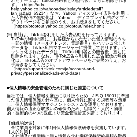
れたデータは、Yahoo!利用者との照合後、直ちに削除されま
す。（https://ads-
help.yahoo.co.jp/yahooads/display/articledetail?
lan=ja&aid=69234）なお、Yahoo! ディスプレイ広告を利用し
た広告配信の無効化は、Yahoo! ディスプレイ広告のオプト
アウトページをご参照のうえ、お手続きをしてください。
（https://btoptout.yahoo.co.jp/optout/index.html）
(9) 当社は、TikTokを利用した広告活動を行っております。
TikTokの利用の際に、お客様からいただいた個人情報のうち
一部の情報（メールアドレス、電話番号）をハッシュ化した
データを、TikTok広告マネージャーに提供しております。ハ
ッシュ化されたデータは、TikTok利用者との照合後、直ちに
削除されます。なお、TikTok広告を利用した広告配信の無効
化は、TikTok広告のオプトアウトページをご参照のうえ、お
手続きをしてください。
（https://support.tiktok.com/ja/account-and-
privacy/personalized-ads-and-data）
■個人情報の安全管理のために講じた措置について
当社では、個人情報を厳正に取り扱うため、JIS Q 15001に準拠
した個人情報保護方針を基に、個人情報に関する規程等を策定
し、個人情報保護マネジメントシステムを運用しております。
個人情報の適正な取扱いの確保のため、組織的・人的・物理
的・技術的の4つの観点より安全管理措置を講じております。
【組織的対策】
全従業員を対象に年1回個人情報保護研修を実施しています。
【人的対策】
入社時及び退職時に個人情報を含む機密保持契約書類を取得