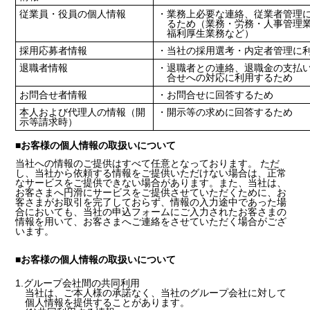
従業員・役員の個人情報
・業務上必要な連絡、従業者管理
るため（業務・労務・人事管理
福利厚生業務など）
採用応募者情報
・当社の採用選考・内定者管理に
退職者情報
・退職者との連絡、退職金の支払
合せへの対応に利用するため
お問合せ者情報
・お問合せに回答するため
本人および代理人の情報（開
・開示等の求めに回答するため
示等請求時）
■お客様の個人情報の取扱いについて
当社への情報のご提供はすべて任意となっております。 ただ
し、当社から依頼する情報をご提供いただけない場合は、正常
なサービスをご提供できない場合があります。また、当社は、
お客さまへ円滑にサービスをご提供させていただくために、お
客さまがお取引を完了しておらず、情報の入力途中であった場
合においても、当社の申込フォームにご入力されたお客さまの
情報を用いて、お客さまへご連絡をさせていただく場合がござ
います。
■お客様の個人情報の取扱いについて
1.グループ会社間の共同利用
当社は、ご本人様の承諾なく、当社のグループ会社に対して
個人情報を提供することがあります。