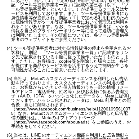
にあたり、 前記（１）で定める利用目的を達成するために別
記「ツール等提供事業者一覧」に記載の第三者（以下、「ツ
ール等提供事業者」といいます。）が提供するツール又はサ
ービスを利用しております。また、ツール等提供事業者にも
属性情報等が提供され、前記（１）で定める利用目的のため
に属性情報等がツール等提供事業者において管理又は利用さ
れることがあります。なお、ツール等提供事業者は、かかる
情報を自己のプライバシーポリシー等に従って適切に管理又
は利用いたします。その詳細については、各ツール等提供事
業者のウェブサイトをご参照ください。
(4) ツール等提供事業者に対する情報提供の停止を希望されるお
客様は、別記 「ツール等提供事業者一覧」に記載するリン
ク先で記載されている手順に従って操作いただくものとしま
す。ただし、お客様は、cookie等を削除した場合には、各社
が提供する商品やサービス等を活用するうえで制約が生じる
可能性があることにご留意いただくものとします。
(5) 当社は、Metaのカスタムオーディエンスを利用した広告活
動を行っております。カスタムオーディエンスの利用の際
に、お客様からいただいた個人情報のうち一部の情報（メー
ルアドレス、電話番号、姓名等）及びお客様に係る広告識別
子（AAID、IDFA）をハッシュ化したデータを、Metaに提供し
ております。ハッシュ化されたデータは、Meta 利用者との照
合後、直ちに削除されます。
（https://www.facebook.com/business/help/11206109561007
5）なお、Metaのカスタムオーディエンスを利用した広告配
信の無効化は、Metaのオプトアウトページ
（https://www.facebook.com/about/ads）をご参照のうえ、お
手続きをしてください。
(6) 当社は、LINE のオーディエンス機能を利用した広告活動を