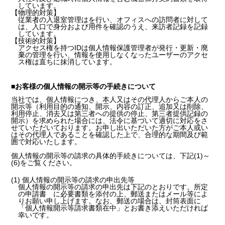
しています。
【物理的対策】
従業者の入退室管理はを行い、オフィスへの訪問者に対して
は、入口で身分および用件を確認のうえ、来訪者記録を記録
しています。
【技術的対策】
アクセス権を持つIDは個人情報保護管理者が発行・更新・廃
棄の管理を行い、情報を使用しなくなったユーザーのアクセ
ス権は直ちに抹消しています。
■お客様の個人情報の開示等の手続きについて
当社では、個人情報につき、本人又はその代理人からご本人の
開示等（利用目的の通知、開示、内容の訂正、追加又は削除、
利用停止、消去又は第三者への提供の停止、第三者提供記録の
開示）を求められた場合には、法令に基づいて適切に対応をさ
せていただいております。お申し出いただいた方がご本人或い
はその代理人であることを確認した上で、合理的な期間及び範
囲で対応いたします。
個人情報の開示等の請求の具体的手続きについては、下記(1)～
(6)をご覧ください。
(1) 個人情報の開示等の請求の申出先等
個人情報の開示等の請求の申出先は下記のとおりです。所定
の申請書 に必要書類を添付の上、郵送またはメール等によ
りお願い申し上げます。なお、郵送の場合は、封筒表面に
「個人情報開示等請求書類在中」とお書き添えいただければ
幸いです。