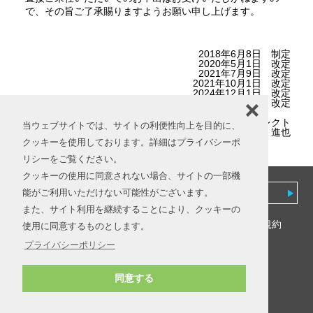
で、その旨ご了承賜りますようお願い申し上げます。
2018年6月8日 制定
2020年5月1日 改定
2021年7月9日 改定
2021年10月1日 改定
2024年12月1日 改定
2025年7月25日 改定
❌
株式会社ライフセレクト
当ウェブサイトでは、サイトの利便性向上を目的に、
代表取締役 若月 進也
クッキーを使用しております。詳細はプライバシーポ
別記「ツール等提供事業者一覧」
リシーをご覧ください。
クッキーの使用に同意されない場合、サイトの一部機
能がご利用いただけない可能性がございます。
ホーム
マイページ
また、サイト利用を継続することにより、クッキーの
会社情報
プライバシーポリシー
利用規約
使用に同意するものとします。
特定商取引法に基づく表記
プライバシーポリシー
Copyright (c) Life Select, Inc. All Rights Reserved.
同意する