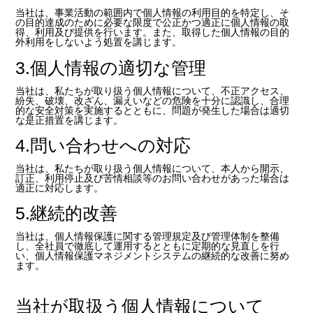
当社は、事業活動の範囲内で個人情報の利用目的を特定し、そ
の目的達成のために必要な限度で公正かつ適正に個人情報の取
得、利用及び提供を行います。また、取得した個人情報の目的
外利用をしないよう処置を講じます。
3.個人情報の適切な管理
当社は、私たちが取り扱う個人情報について、不正アクセス、
紛失、破壊、改ざん、漏えいなどの危険を十分に認識し、合理
的な安全対策を実施するとともに、問題が発生した場合は適切
な是正措置を講じます。
4.問い合わせへの対応
当社は、私たちが取り扱う個人情報について、本人から開示、
訂正、利用停止及び苦情相談等のお問い合わせがあった場合は
適正に対応します。
5.継続的改善
当社は、個人情報保護に関する管理規定及び管理体制を整備
し、全社員で徹底して運用するとともに定期的な見直しを行
い、個人情報保護マネジメントシステムの継続的な改善に努め
ます。
当社が取扱う個人情報について