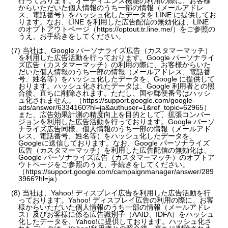
行っております。オーディエンス機能の利用の際に、お客様
からいただいた個人情報のうち一部の情報（メールアドレ
ス、電話番号）をハッシュ化したデータを LINE に提供してお
ります。なお、LINE を利用した広告配信の無効化は、LINE
のオプトアウトページ（https://optout.tr.line.me/）をご参照の
うえ、お手続きをしてください。
(7) 当社は、Google パーソナライズ広告（カスタマーマッチ）
を利用した広告活動を行っております。Google パーソナライ
ズ広告（カスタマーマッチ）の利用の際に、お客様からいた
だいた個人情報のうち一部の情報（メールアドレス、電話番
号、姓名等）をハッシュ化したデータを、Google に提供して
おります。ハッシュ化されたデータは、Google 利用者との照
合後、直ちに削除されます。ただし、国や郵便番号はハッシ
ュ化されません。（https://support.google.com/google-
ads/answer/6334160?hl=ja&authuser=1&ref_topic=62965）
また、広告効果計測の精度向上を目的として、拡張コンバー
ジョンを利用した広告活動を行っております。Google パーソ
ナライズ広告同様、個人情報のうち一部の情報（メールアド
レス、電話番号、姓名等）をハッシュ化したデータを、
Googleに送信しております。なお、Google パーソナライズ
広告（カスタマーマッチ）を利用した広告配信の無効化は、
Google パーソナライズ広告（カスタマーマッチ）のオプトア
ウトページをご参照のうえ、手続きをしてください。
（https://support.google.com/campaignmanager/answer/289
3966?hl=ja）
(8) 当社は、Yahoo! ディスプレイ広告を利用した広告活動を行
っております。Yahoo! ディスプレイ広告の利用の際に、お客
様からいただいた個人情報のうち一部の情報（メールアドレ
ス）及びお客様に係る広告識別子（AAID、IDFA）をハッシュ
化したデータを、Yahoo!に提供しております。ハッシュ化さ