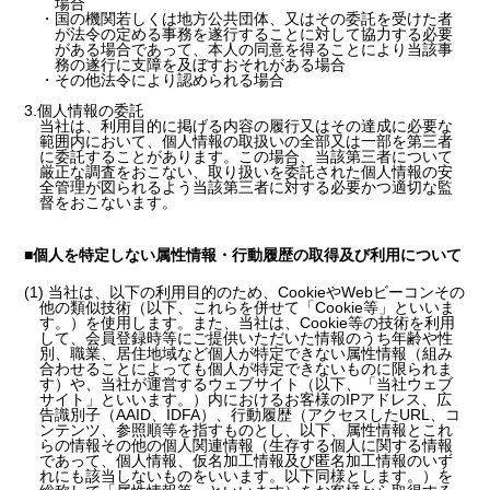
場合
・国の機関若しくは地方公共団体、又はその委託を受けた者
が法令の定める事務を遂行することに対して協力する必要
がある場合であって、本人の同意を得ることにより当該事
務の遂行に支障を及ぼすおそれがある場合
・その他法令により認められる場合
3.個人情報の委託
当社は、利用目的に掲げる内容の履行又はその達成に必要な
範囲内において、個人情報の取扱いの全部又は一部を第三者
に委託することがあります。この場合、当該第三者について
厳正な調査をおこない、取り扱いを委託された個人情報の安
全管理が図られるよう当該第三者に対する必要かつ適切な監
督をおこないます。
■個人を特定しない属性情報・行動履歴の取得及び利用について
(1) 当社は、以下の利用目的のため、CookieやWebビーコンその
他の類似技術（以下、これらを併せて「Cookie等」といいま
す。）を使用します。また、当社は、Cookie等の技術を利用
して、会員登録時等にご提供いただいた情報のうち年齢や性
別、職業、居住地域など個人が特定できない属性情報（組み
合わせることによっても個人が特定できないものに限られま
す）や、当社が運営するウェブサイト（以下、「当社ウェブ
サイト」といいます。）内におけるお客様のIPアドレス、広
告識別子（AAID、IDFA）、行動履歴（アクセスしたURL、コ
ンテンツ、参照順等を指すものとし、以下、属性情報とこれ
らの情報その他の個人関連情報（生存する個人に関する情報
であって、個人情報、仮名加工情報及び匿名加工情報のいず
れにも該当しないものをいいます。以下同様とします。）を