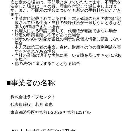
次に定める場合は、不開示とさせていただきます。不開示を
決定した場合は、その旨、理由を付記して通知申し上げま
す。また、不開示の場合についても所定の手数料をいただき
ます。
・申請書に記載されている住所・本人確認のための書類に記
載されている住所・当社の登録住所が一致しないときなど
本人が確認できない場合
・代理人による申請に際して、代理権が確認できない場合
・所定の申請書類に不備があった場合
・開示の求めの対象が当社の開示対象個人情報に該当しない
場合
・本人又は第三者の生命、身体、財産その他の権利利益を害
するおそれがある場合
・当社の業務の適正な実施に著しい支障を及ぼすおそれがあ
る場合
・他の法令に違反することとなる場合
■事業者の名称
株式会社ライフセレクト
代表取締役 若月 進也
東京都渋谷区神宮前1-23-26 神宮前123ビル